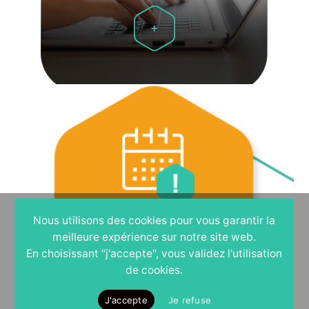
Nous utilisons des cookies pour vous garantir la
meilleure expérience sur notre site web.
En choisissant "j'accepte", vous validez l'utilisation
de cookies.
FORMATION
-
À PARTIR D'AVRIL 2025
J'accepte
Je refuse