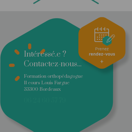
Intéressé.e ?
Contactez-nous...
Formation orthopédagogue
11 cours Louis Fargue
33300 Bordeaux
06 24 60 57 79