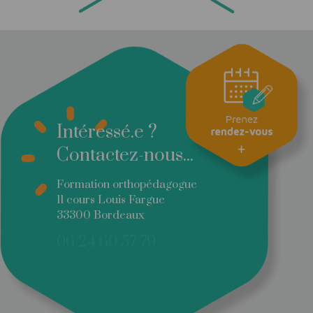
Intéressé.e ?
Contactez-nous...
Formation orthopédagogue
11 cours Louis Fargue
33300 Bordeaux
06 24 60 57 79