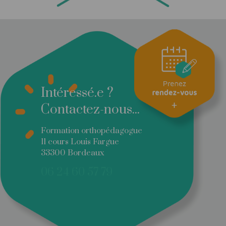
Intéressé.e ?
Contactez-nous...
Formation orthopédagogue
11 cours Louis Fargue
33300 Bordeaux
06 24 60 57 79