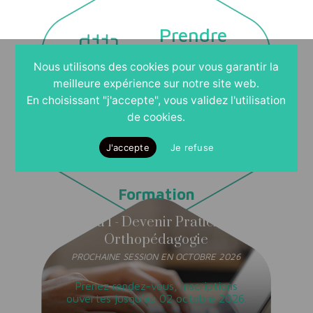
Prendre
rendez-vous
Nous utilisons des cookies pour vous garantir la
POUR UN ENTRETIEN
meilleure expérience sur notre site web.
INDIVIDUEL
En choisissant "j'accepte", vous validez l'utilisation
de cookies.
J'accepte
Je refuse
Formation
Niveau 1 - Devenir Praticien en
Orthopédagogie
PROCHAINE SESSION EN OCTOBRE 2026
Prenez rendez-vous, inscriptions
ouvertes jusqu’au 02 octobre 2026.